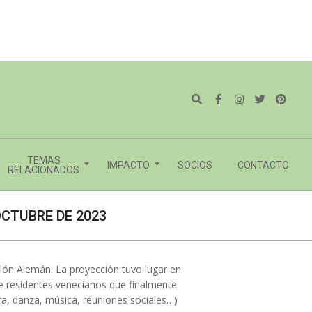
Search
TEMAS
IMPACTO
SOCIOS
CONTACTO
RELACIONADOS
OCTUBRE DE 2023
ellón Alemán. La proyección tuvo lugar en
e residentes venecianos que finalmente
atura, danza, música, reuniones sociales…)