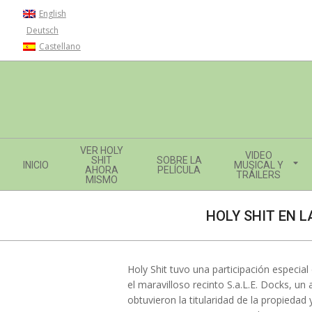
Skip
English
to
Deutsch
content
Castellano
Navigation
VER HOLY
VIDEO
Menu
SHIT
SOBRE LA
INICIO
MUSICAL Y
AHORA
PELÍCULA
TRÁILERS
MISMO
HOLY SHIT EN L
Holy Shit tuvo una participación especia
el maravilloso recinto S.a.L.E. Docks, 
obtuvieron la titularidad de la propiedad 