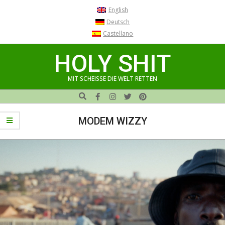
Skip
English
to
Deutsch
content
Castellano
HOLY SHIT
MIT SCHEISSE DIE WELT RETTEN
Search
Navigation
Menu
MODEM WIZZY